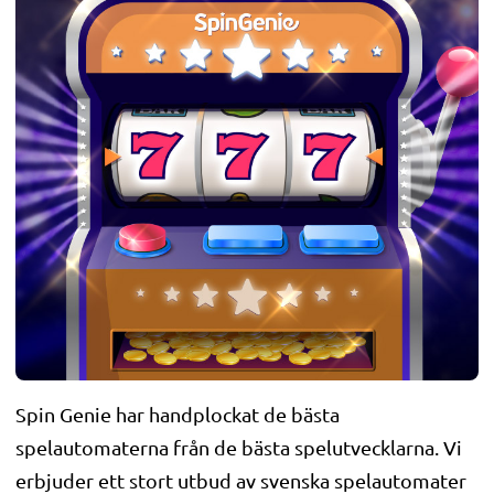
Spin Genie har handplockat de bästa
spelautomaterna från de bästa spelutvecklarna. Vi
erbjuder ett stort utbud av svenska spelautomater