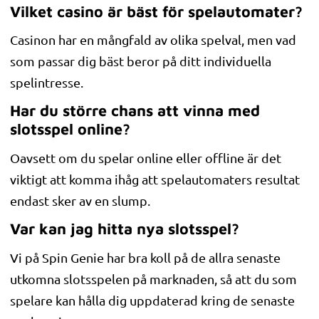
Vilket casino är bäst för spelautomater?
Casinon har en mångfald av olika spelval, men vad
som passar dig bäst beror på ditt individuella
spelintresse.
Har du större chans att vinna med
slotsspel online?
Oavsett om du spelar online eller offline är det
viktigt att komma ihåg att spelautomaters resultat
endast sker av en slump.
Var kan jag hitta nya slotsspel?
Vi på Spin Genie har bra koll på de allra senaste
utkomna slotsspelen på marknaden, så att du som
spelare kan hålla dig uppdaterad kring de senaste