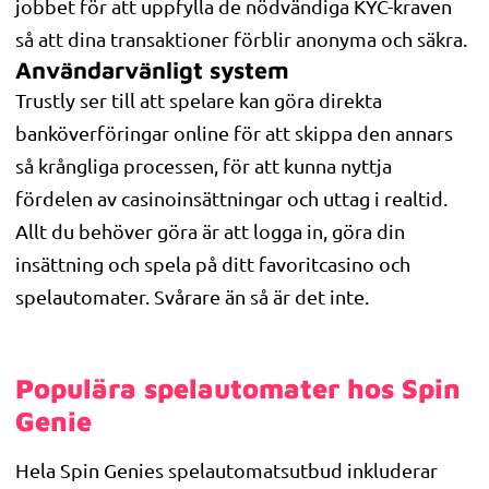
jobbet för att uppfylla de nödvändiga KYC-kraven
så att dina transaktioner förblir anonyma och säkra.
Användarvänligt system
Trustly ser till att spelare kan göra direkta
banköverföringar online för att skippa den annars
så krångliga processen, för att kunna nyttja
fördelen av casinoinsättningar och uttag i realtid.
Allt du behöver göra är att logga in, göra din
insättning och spela på ditt favoritcasino och
spelautomater. Svårare än så är det inte.
Populära spelautomater hos Spin
Genie
Hela Spin Genies spelautomatsutbud inkluderar