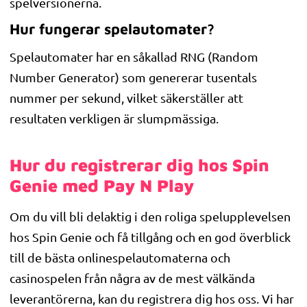
spelversionerna.
Hur fungerar spelautomater?
Spelautomater har en såkallad RNG (Random
Number Generator) som genererar tusentals
nummer per sekund, vilket säkerställer att
resultaten verkligen är slumpmässiga.
Hur du registrerar dig hos Spin
Genie med Pay N Play
Om du vill bli delaktig i den roliga spelupplevelsen
hos Spin Genie och få tillgång och en god överblick
till de bästa onlinespelautomaterna och
casinospelen från några av de mest välkända
leverantörerna, kan du registrera dig hos oss. Vi har