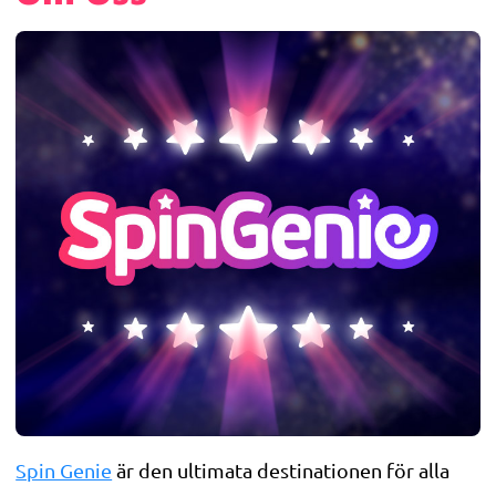
Spin Genie
är den ultimata destinationen för alla