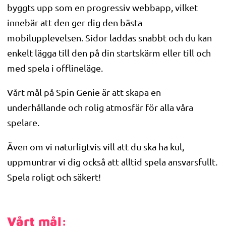
byggts upp som en progressiv webbapp, vilket
innebär att den ger dig den bästa
mobilupplevelsen. Sidor laddas snabbt och du kan
enkelt lägga till den på din startskärm eller till och
med spela i offlineläge.
Vårt mål på Spin Genie är att skapa en
underhållande och rolig atmosfär för alla våra
spelare.
Även om vi naturligtvis vill att du ska ha kul,
uppmuntrar vi dig också att alltid spela ansvarsfullt.
Spela roligt och säkert!
Vårt mål: