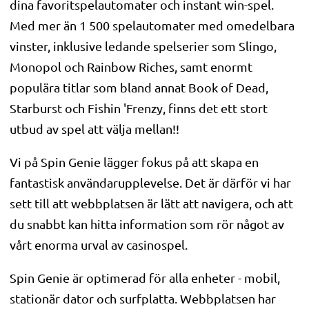
dina favoritspelautomater och instant win-spel.
Med mer än 1 500 spelautomater med omedelbara
vinster, inklusive ledande spelserier som Slingo,
Monopol och Rainbow Riches, samt enormt
populära titlar som bland annat Book of Dead,
Starburst och Fishin 'Frenzy, finns det ett stort
utbud av spel att välja mellan!!
Vi på Spin Genie lägger fokus på att skapa en
fantastisk användarupplevelse. Det är därför vi har
sett till att webbplatsen är lätt att navigera, och att
du snabbt kan hitta information som rör något av
vårt enorma urval av casinospel.
Spin Genie är optimerad för alla enheter - mobil,
stationär dator och surfplatta. Webbplatsen har