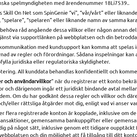
svenska spelmyndigheten med ärendenummer 18Li7539..
as Skill On Net som SpinGenie “vi", “vår/vårt” eller likna
 “spelare”, “spelaren” eller liknande namn av samma kara
du behöva råd angående dessa villkor eller någon annan del 
änst via supportlänken på webbplatsen och din betrodda j
kommunikation med kundsupport kan komma att spelas in 
d av regler och förordningar. Sådana inspelningar kan an
lla juridiska eller regulatoriska skyldigheter.
ering. All kunddata behandlas konfidentiellt och kommer in
er och användarvillkor
" när du registrerar ett konto bekrä
or och därigenom ingår ett juridiskt bindande avtal mella
 dem. Om du har godkänt dessa regler och villkor och däre
och/eller rättsliga åtgärder mot dig, enligt vad vi anser va
eller flera registrerade konton är kopplade, inklusive om 
l transaktioner, gemensamma bankuppgifter eller gemensa
ig på något sätt, inklusive genom ett tidigare oupptäckt f
 webbplatsen och din möjlighet att få tillgång till ditt k