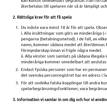
kan kontot omedelbart begränsas från fortsatt
återbetalas till spelaren när så är lämpligt oc
2. Rättsliga krav för att få spela
Du måste vara minst 18 år för att spela. Observ
i. Alla insättningar som görs av minderåriga (
pengarna (betalningsmetod). I de fall, av vil
namn, kommer sådana medel att återlämnas ti
förmyndarskap innan vi frigör några medel.
ii. Alla vinster som samlats på sådana illega
minderåriga kommer omedelbart att avslutas
Endast fysiska personer som har en permanent 
det svenska personregistret har en adress i Sv
För att undvika falska kopplingar till andra ku
spelarbegränsningsfunktioner, vara begränsad t
3. Information vi samlar in om dig och hur vi anvä