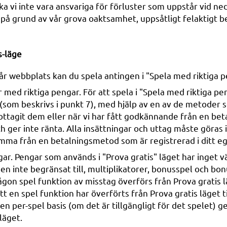
, ska vi inte vara ansvariga för förluster som uppstår vid
 på grund av vår grova oaktsamhet, uppsåtligt felaktigt b
s-läge
r webbplats kan du spela antingen i "Spela med riktiga pe
 med riktiga pengar. För att spela i "Spela med riktiga pe
o (som beskrivs i punkt 7), med hjälp av en av de metoder 
ttagit dem eller när vi har fått godkännande från en beta
 ger inte ränta. Alla insättningar och uttag måste göras i 
 komma från en betalningsmetod som är registrerad i ditt 
gar. Pengar som används i "Prova gratis" läget har inget vär
n inte begränsat till, multiplikatorer, bonusspel och bon
ågon spel funktion av misstag överförs från Prova gratis l
t en spel funktion har överförts från Prova gratis läget ti
en per-spel basis (om det är tillgängligt för det spelet) g
 läget.