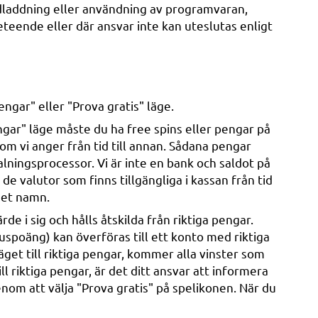
 nedladdning eller användning av programvaran,
eteende eller där ansvar inte kan uteslutas enligt
ngar" eller "Prova gratis" läge.
ngar" läge måste du ha free spins eller pengar på
som vi anger från tid till annan. Sådana pengar
lningsprocessor. Vi är inte en bank och saldot på
de valutor som finns tillgängliga i kassan från tid
eget namn.
de i sig och hålls åtskilda från riktiga pengar.
uspoäng) kan överföras till ett konto med riktiga
äget till riktiga pengar, kommer alla vinster som
ll riktiga pengar, är det ditt ansvar att informera
enom att välja "Prova gratis" på spelikonen. När du