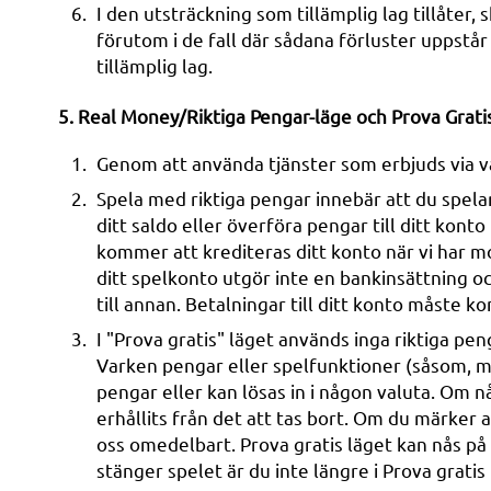
I den utsträckning som tillämplig lag tillåter
förutom i de fall där sådana förluster uppstår
tillämplig lag.
5. Real Money/Riktiga Pengar-läge och Prova Grati
Genom att använda tjänster som erbjuds via vå
Spela med riktiga pengar innebär att du spelar
ditt saldo eller överföra pengar till ditt kont
kommer att krediteras ditt konto när vi har mo
ditt spelkonto utgör inte en bankinsättning och
till annan. Betalningar till ditt konto måste
I "Prova gratis" läget används inga riktiga pen
Varken pengar eller spelfunktioner (såsom, me
pengar eller kan lösas in i någon valuta. Om n
erhållits från det att tas bort. Om du märker at
oss omedelbart. Prova gratis läget kan nås på 
stänger spelet är du inte längre i Prova gratis