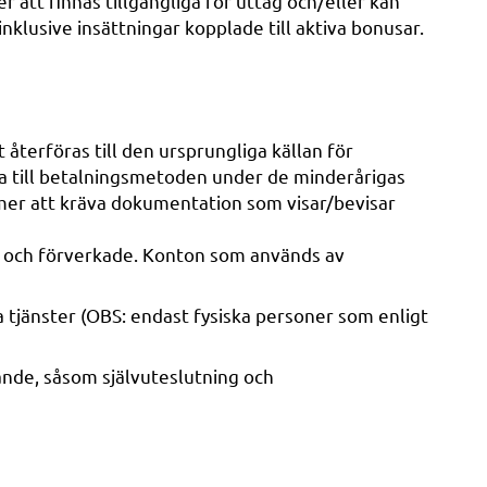
att finnas tillgängliga för uttag och/eller kan
inklusive insättningar kopplade till aktiva bonusar.
återföras till den ursprungliga källan för
aka till betalningsmetoden under de minderårigas
mer att kräva dokumentation som visar/bevisar
iga och förverkade. Konton som används av
 tjänster (OBS: endast fysiska personer som enligt
lande, såsom självuteslutning och