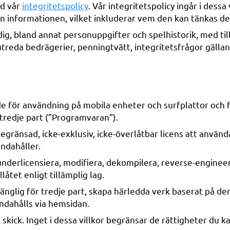
ed vår
integritetspolicy
. Vår integritetspolicy ingår i dessa
en informationen, vilket inkluderar vem den kan tänkas de
 dig, bland annat personuppgifter och spelhistorik, med t
reda bedrägerier, penningtvätt, integritetsfrågor gälland
e för användning på mobila enheter och surfplattor och
n tredje part (”Programvaran”).
begränsad, icke-exklusiv, icke-överlåtbar licens att använda
andahåller.
ta, underlicensiera, modifiera, dekompilera, reverse-enginee
llåtet enligt tillämplig lag.
lgänglig för tredje part, skapa härledda verk baserat på de
handahålls via hemsidan.
gt skick. Inget i dessa villkor begränsar de rättigheter d