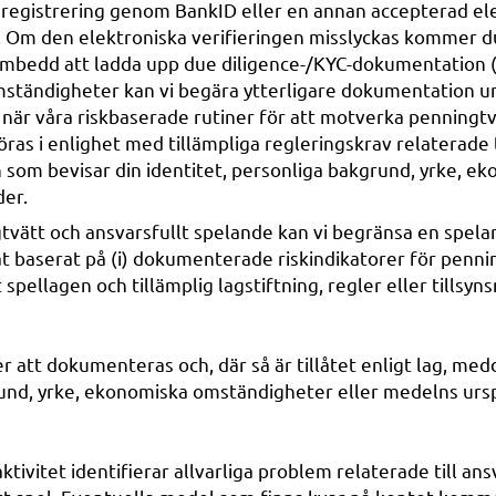
d registrering genom BankID eller en annan accepterad el
r. Om den elektroniska verifieringen misslyckas kommer du 
ombedd att ladda upp due diligence-/KYC-dokumentation (s
omständigheter kan vi begära ytterligare dokumentation u
er när våra riskbaserade rutiner för att motverka penningt
s i enlighet med tillämpliga regleringskrav relaterade t
 som bevisar din identitet, personliga bakgrund, yrke, 
er.
gtvätt och ansvarsfullt spelande kan vi begränsa en spelares
t baserat på (i) dokumenterade riskindikatorer för penning
t spellagen och tillämplig lagstiftning, regler eller till
att dokumenteras och, där så är tillåtet enligt lag, medd
rund, yrke, ekonomiska omständigheter eller medelns urs
tivitet identifierar allvarliga problem relaterade till ans