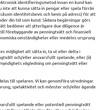
ektronisk identifieringsmetod innan en kund kan
inte att kunna sätta in pengar eller spela förrän
åsom identitetsbevis och bevis på adress) för att
nder din tid som kund. Sådana begärningar görs
vätt bedömer att ytterligare due diligence är
ill förebyggande av penningtvätt och finansiell
ekonomiska omständigheter eller medelns ursprung
 möjlighet att sätta in, ta ut eller delta i
tvätt och/eller ansvarsfullt spelande, eller (ii)
synsmyndighets vägledning om penningtvätt eller
elas till spelaren. Vi kan genomföra utredningar
prung, spelaktivitet och mönster och/eller ägande
varsfullt spelande eller potentiell penningtvätt