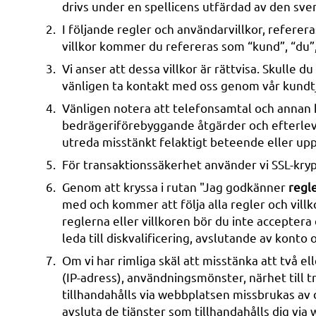
drivs under en spellicens utfärdad av den 
I följande regler och användarvillkor, referer
villkor kommer du refereras som “kund”, “du”,
Vi anser att dessa villkor är rättvisa. Skulle 
vänligen ta kontakt med oss genom vår kundtj
Vänligen notera att telefonsamtal och annan 
bedrägeriförebyggande åtgärder och efterlevna
utreda misstänkt felaktigt beteende eller uppfy
För transaktionssäkerhet använder vi SSL-krypt
Genom att kryssa i rutan "Jag godkänner
regl
med och kommer att följa alla regler och villk
reglerna eller villkoren bör du inte acceptera
leda till diskvalificering, avslutande av konto 
Om vi ​​har rimliga skäl att misstänka att två 
(IP-adress), användningsmönster, närhet til
tillhandahålls via webbplatsen missbrukas av d
avsluta de tjänster som tillhandahålls dig via