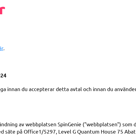
r
är
.
024
oga innan du accepterar detta avtal och innan du använder
vändning av webbplatsen SpinGenie ("webbplatsen") som dri
 säte på Office1/5297, Level G Quantum House 75 Abate 