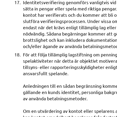
Identitetsverifiering genomförs vanligtvis vi
sätta in pengar eller spela med riktiga penga
kontot har verifierats och du kommer att bli 
slutföra verifieringsprocessen. Under vissa 
endast när det krävs enligt tillämplig lag ell
nödvändig. Sådana begärningar kommer att göra
brottslighet och kan inkludera dokumentation
och/eller ägande av använda betalningsmetod
För att följa tillämplig lagstiftning om pennin
spelaktiviteter när detta är objektivt motivera
tillsyns- eller rapporteringsskyldigheter enlig
ansvarsfullt spelande.
Anledningen till en sådan begränsning kommer 
gällande en kunds identitet, personliga bakg
av använda betalningsmetoder.
Om en utvärdering av kontot eller spelarens ak