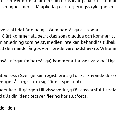
 spel. Eventuella medel som finns kvar på kontot kommer 
h i enlighet med tillämplig lag och regleringsskyldigheter, 
era att det är olagligt för minderåriga att spela.
<18 år) kommer att betraktas som olagliga och kommer att 
ken anledning som helst, medlen inte kan behandlas tillb
ll den minderåriges verifierade vårdnadshavare. Vi kom
la insättningar (mindreåriga) kommer att anses vara ogilt
adress i Sverige kan registrera sig för att använda dessa
erige får registrera sig för ett spelkonto.
nder kan tillgången till vissa verktyg för ansvarsfullt spe
ills din identitetsverifiering har slutförts.
nder den