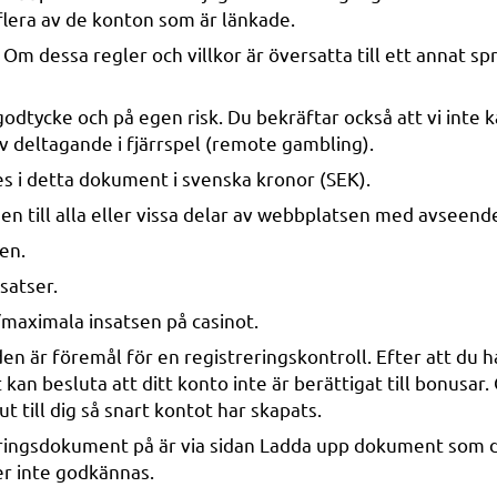
 flera av de konton som är länkade.
 Om dessa regler och villkor är översatta till ett annat s
godtycke och på egen risk. Du bekräftar också att vi inte k
av deltagande i fjärrspel (remote gambling).
es i detta dokument i svenska kronor (SEK).
en till alla eller vissa delar av webbplatsen med avseende 
en.
satser.
/maximala insatsen på casinot.
är föremål för en registreringskontroll. Efter att du ha
n besluta att ditt konto inte är berättigat till bonusar. O
till dig så snart kontot har skapats.
ieringsdokument på är via sidan Ladda upp dokument som d
 inte godkännas.