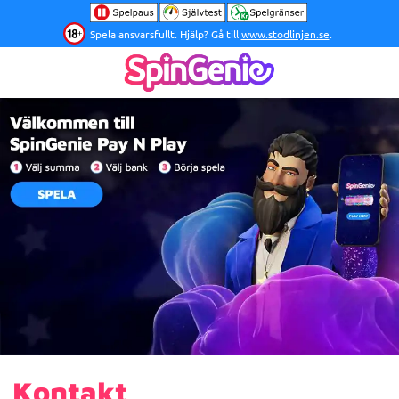
Kontakt