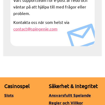
Vårt supportteam för e-post är redo och
väntar på att hjälpa till med frågor eller
problem.
Kontakta oss när som helst via
contact@spingenie.com
Casinospel
Säkerhet & Integritet
Slots
Ansvarsfullt Spelande
Regler och Villkor