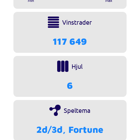
Min
Max
Vinstrader
117 649
Hjul
6
Speltema
2d/3d, Fortune