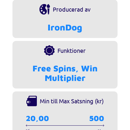
Producerad av
IronDog
Funktioner
Free Spins, Win
Multiplier
Min till Max Satsning (kr)
20,00
500