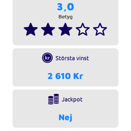
3,0
Betyg
Största vinst
2 610 Kr
Jackpot
Nej