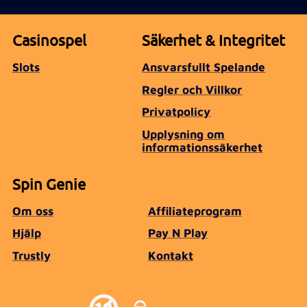
Casinospel
Säkerhet & Integritet
Slots
Ansvarsfullt Spelande
Regler och Villkor
Privatpolicy
Upplysning om
informationssäkerhet
Spin Genie
Om oss
Affiliateprogram
Hjälp
Pay N Play
Trustly
Kontakt