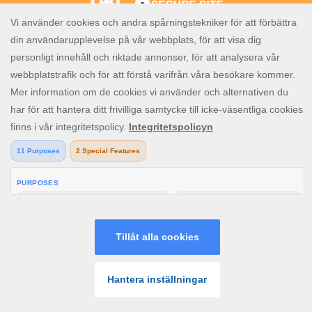
Spin Genie är Sveriges bästa webbplats för alla slotsspel,
casino- och direktvinstspel. Njut av vårt fantastiska urval av
mer än 1500 casinospel från de bästa leverantörerna av
spelautomater. Spin Genie är en spelarfokuserad webbplats
– våra spelare kommer först. Vårt supportteam i toppklass
finns tillgängliga dygnet runt för att ge dig en smidig
upplevelse i en säker spelmiljö.
V: 2.16.1 All rights reserved. January 2025
FORTSÄTT
INSÄTTNING
SPELA