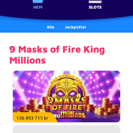
HEM
SLOTS
Alla
Jackpottar
9 Masks of Fire King
Millions
136 893 715 kr