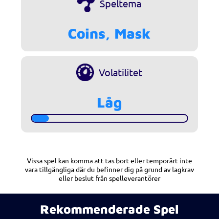
Speltema
Coins, Mask
Volatilitet
Låg
Vissa spel kan komma att tas bort eller temporärt inte
vara tillgängliga där du befinner dig på grund av lagkrav
eller beslut från spelleverantörer
Rekommenderade Spel