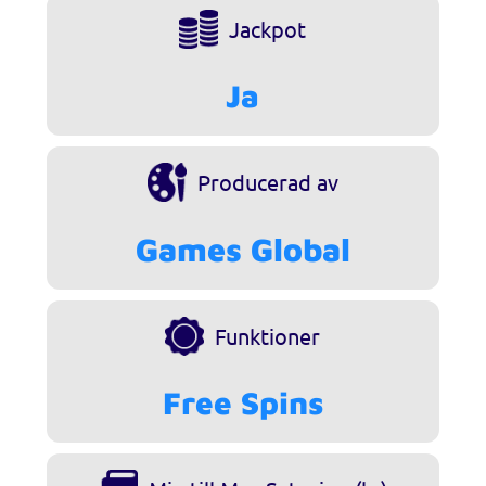
Jackpot
Ja
Producerad av
Games Global
Funktioner
Free Spins