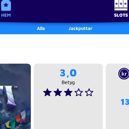
HEM
SLOTS
Alla
Jackpottar
3,0
Betyg
1