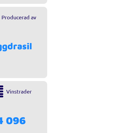
Producerad av
ggdrasil
Vinstrader
4 096