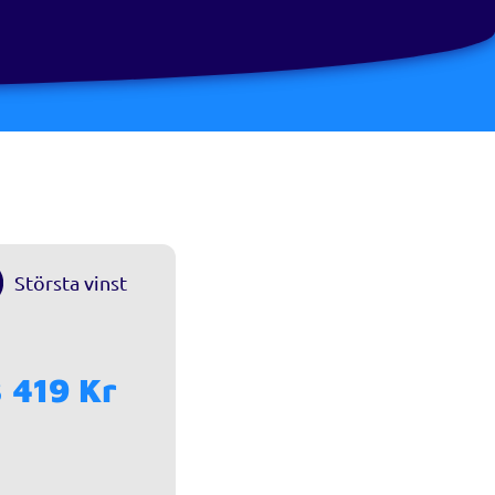
Största vinst
3 419 Kr