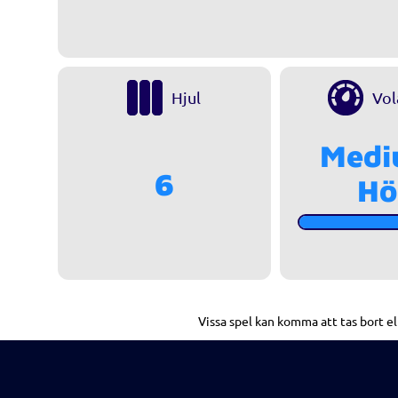
Hjul
Vol
Medi
6
Hö
Vissa spel kan komma att tas bort el