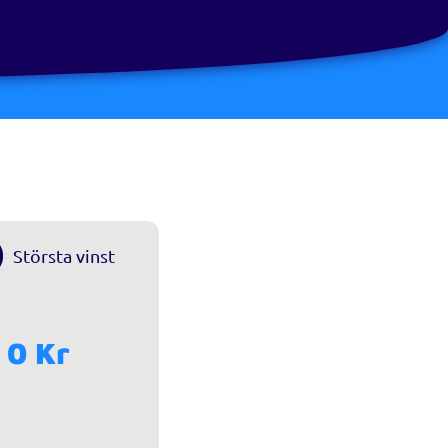
Största vinst
0 Kr