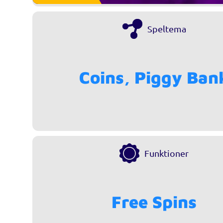
Speltema
Coins, Piggy Ban
Funktioner
Free Spins