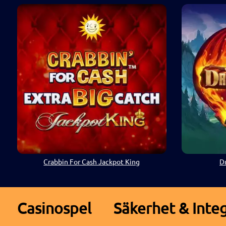
Crabbin For Cash Jackpot King
D
Casinospel
Säkerhet & Integ