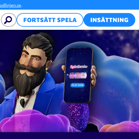
FORTSÄTT SPELA
INSÄTTNING