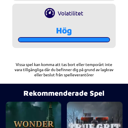
Volatilitet
Hög
Vissa spel kan komma att tas bort eller temporärt inte
vara tillgängliga där du befinner dig på grund av lagkrav
eller beslut från spelleverantörer
Rekommenderade Spel