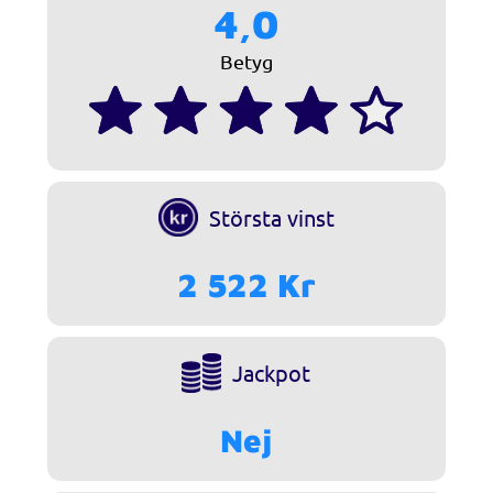
4,0
Betyg
Största vinst
2 522 Kr
Jackpot
Nej