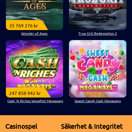
35 769 276 kr
Wonder of Ages
True Grit Redemption 2
247 858 942 kr
Cash 'N Riches WowPot! Megaways
Sweet Candy Cash Megaways
Casinospel
Säkerhet & Integritet