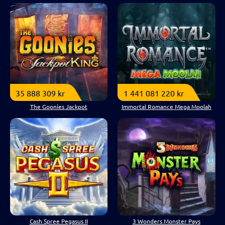
35 888 309 kr
1 441 081 220 kr
The Goonies Jackpot
Immortal Romance Mega Moolah
Cash Spree Pegasus II
3 Wonders Monster Pays