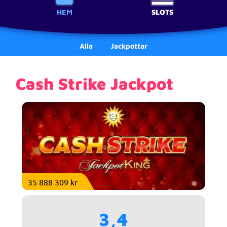
HEM
SLOTS
Alla
Jackpottar
Cash Strike Jackpot
35 888 309 kr
3,4