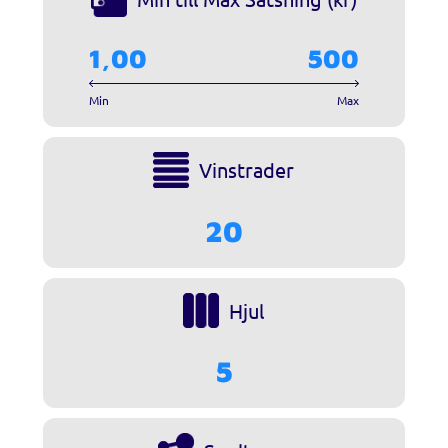
1,00
500
Min
Max
Vinstrader
20
Hjul
5