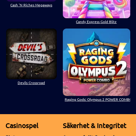
Cash 'N Riches Megaways
Candy Express Gold Blitz
Devils Crossroad
Raging Gods: Olympus 2 POWER COMBO
Casinospel
Säkerhet & Integritet