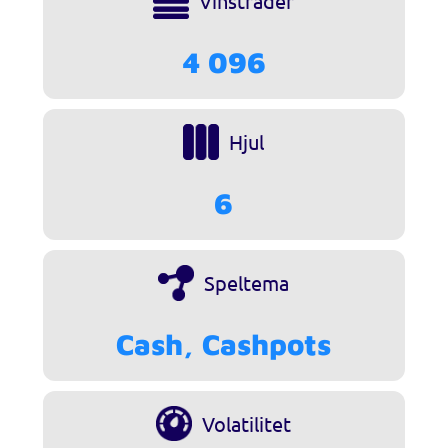
Vinstrader
4 096
Hjul
6
Speltema
Cash, Cashpots
Volatilitet