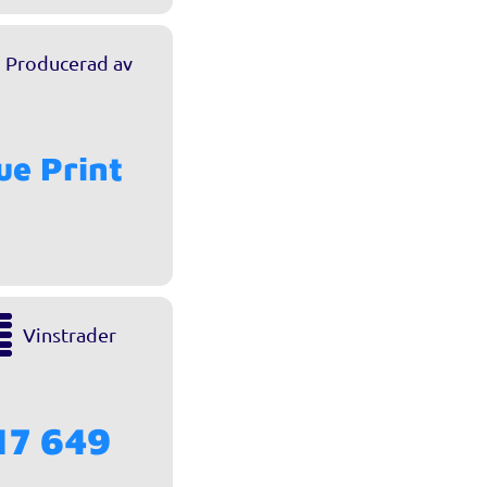
Producerad av
ue Print
Vinstrader
17 649