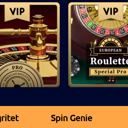
ritet
Spin Genie