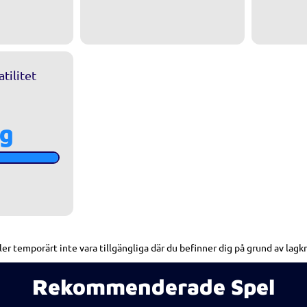
atilitet
g
ler temporärt inte vara tillgängliga där du befinner dig på grund av lagkr
Rekommenderade Spel