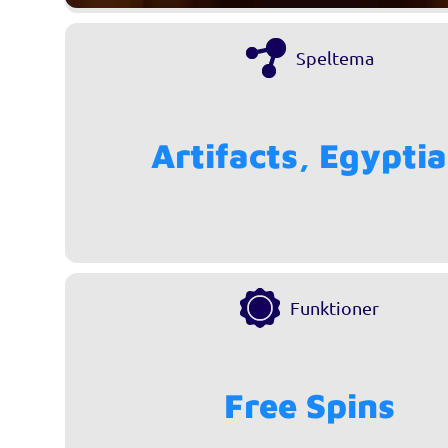
Speltema
Artifacts, Egypti
Funktioner
Free Spins