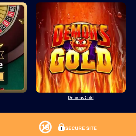
Demons Gold