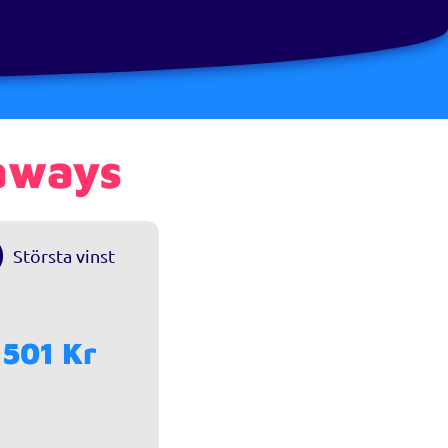
aways
Största vinst
 501 Kr