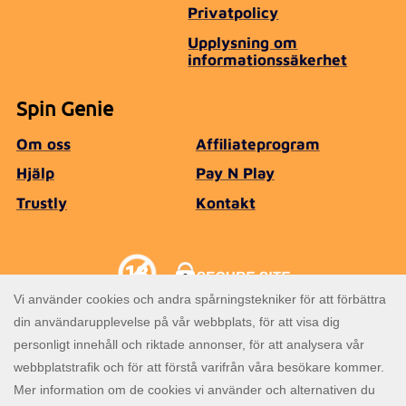
Privatpolicy
Upplysning om
informationssäkerhet
Spin Genie
Om oss
Affiliateprogram
Hjälp
Pay N Play
Trustly
Kontakt