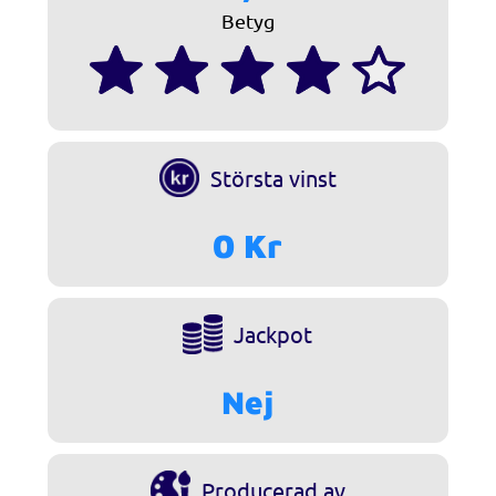
Betyg
Största vinst
0 Kr
Jackpot
Nej
Producerad av