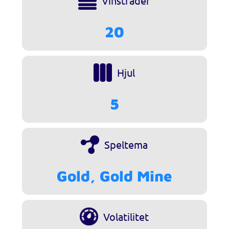
Vinstrader
20
Hjul
5
Speltema
Gold, Gold Mine
Volatilitet