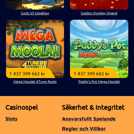
Gods VS Gigablox
Golden Donkey Xpand
1 437 399 662 kr
1 437 399 662 kr
Mega Moolah 4Tune Reels
Paddy's Pot Mega Moolah
Casinospel
Säkerhet & Integritet
Slots
Ansvarsfullt Spelande
Regler och Villkor