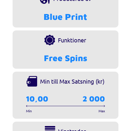
Blue Print
Funktioner
Free Spins
Min till Max Satsning (kr)
10,00
2 000
Min
Max