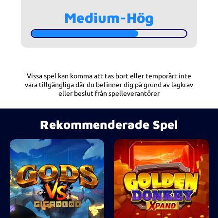
Medium-Hög
Vissa spel kan komma att tas bort eller temporärt inte
vara tillgängliga där du befinner dig på grund av lagkrav
eller beslut från spelleverantörer
Rekommenderade Spel