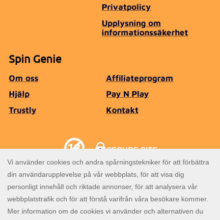
Privatpolicy
Upplysning om
informationssäkerhet
Spin Genie
Om oss
Affiliateprogram
Hjälp
Pay N Play
Trustly
Kontakt