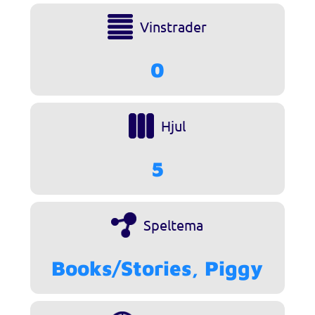
Vinstrader
0
Hjul
5
Speltema
Books/Stories, Piggy