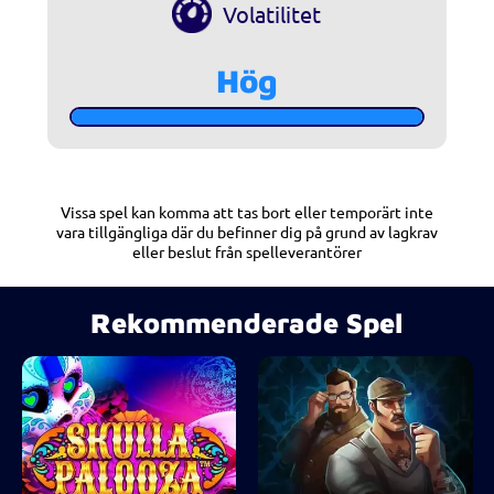
Volatilitet
Hög
Vissa spel kan komma att tas bort eller temporärt inte
vara tillgängliga där du befinner dig på grund av lagkrav
eller beslut från spelleverantörer
Rekommenderade Spel