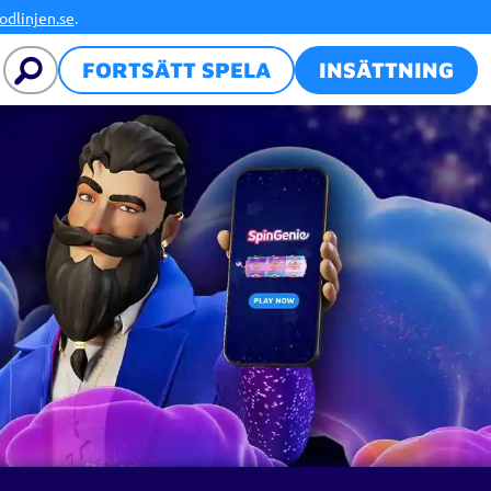
FORTSÄTT SPELA
INSÄTTNING