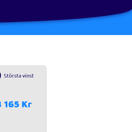
Största vinst
 165 Kr