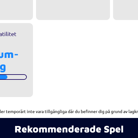
atilitet
um-
g
ler temporärt inte vara tillgängliga där du befinner dig på grund av lagkr
Rekommenderade Spel