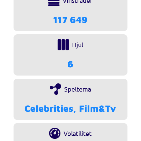
Vinstrader
117 649
Hjul
6
Speltema
Celebrities, Film&Tv
Volatilitet